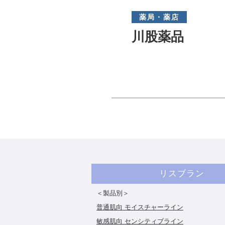
薬局・薬店
川股薬品
リスブラン
＜製品別＞
普通肌向 モイスチャーライン
敏感肌向 センシティブライン