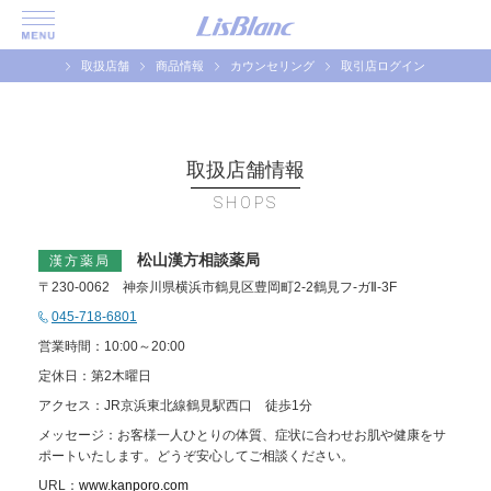
取扱店舗
商品情報
カウンセリング
取引店ログイン
取扱店舗情報
SHOPS
松山漢方相談薬局
漢方薬局
〒230-0062 神奈川県横浜市鶴見区豊岡町2-2鶴見フ-ガⅡ-3F
045-718-6801
営業時間：10:00～20:00
定休日：第2木曜日
アクセス：JR京浜東北線鶴見駅西口 徒歩1分
メッセージ：お客様一人ひとりの体質、症状に合わせお肌や健康をサ
ポートいたします。どうぞ安心してご相談ください。
URL：
www.kanporo.com