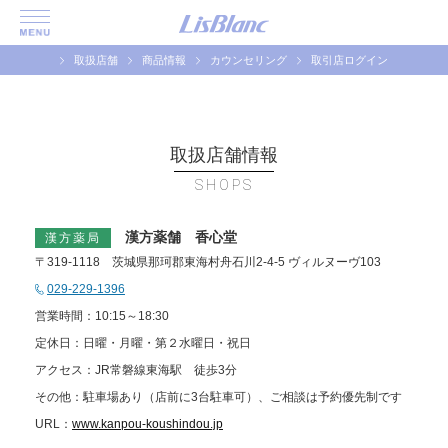
取扱店舗
商品情報
カウンセリング
取引店ログイン
取扱店舗情報
SHOPS
漢方薬舗 香心堂
漢方薬局
〒319-1118 茨城県那珂郡東海村舟石川2-4-5 ヴィルヌーヴ103
029-229-1396
営業時間：10:15～18:30
定休日：日曜・月曜・第２水曜日・祝日
アクセス：JR常磐線東海駅 徒歩3分
その他：駐車場あり（店前に3台駐車可）、ご相談は予約優先制です
URL：
www.kanpou-koushindou.jp