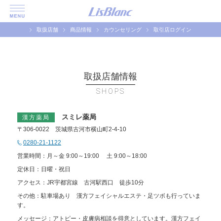
取扱店舗
商品情報
カウンセリング
取引店ログイン
取扱店舗情報
SHOPS
スミレ薬局
漢方薬局
〒306-0022 茨城県古河市横山町2-4-10
0280-21-1122
営業時間：月～金 9:00～19:00 土 9:00～18:00
定休日：日曜・祝日
アクセス：JR宇都宮線 古河駅西口 徒歩10分
その他：駐車場あり 漢方フェイシャルエステ・足ツボも行っていま
す。
メッセージ：アトピー・皮膚病相談を得意としています。漢方フェイ