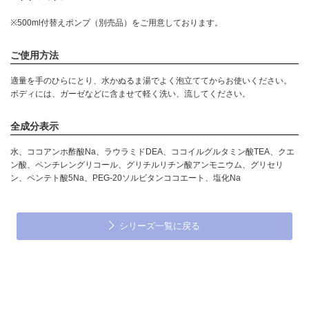
※500ml付替えポンプ（別売品）をご⽤意しております。
ご使用方法
適量を手のひらにとり、水かぬるま湯でよく泡立ててからお使いください。
ボディには、ガーゼなどに含ませて軽く洗い、流してください。
全成分表示
水、ココアンホ酢酸Na、ラウラミドDEA、ココイルグルタミン酸TEA、クエ
ン酸、ペンチレングリコール、グリチルリチン酸アンモニウム、グリセリ
ン、ペンテト酸5Na、PEG-20ソルビタンココエート、塩化Na
シリーズ一覧に戻る