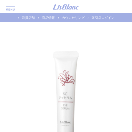
取扱店舗
商品情報
カウンセリング
取引店ログイン