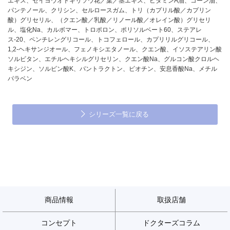
エキス、セイヨウオトギリソウ花／葉／茎エキス、ビタミンA油、コーン油、
パンテノール、クリシン、セルロースガム、トリ（カプリル酸／カプリン
酸）グリセリル、（クエン酸／乳酸／リノール酸／オレイン酸）グリセリ
ル、塩化Na、カルボマー、トロポロン、ポリソルベート60、ステアレ
ス-20、ペンチレングリコール、トコフェロール、カプリリルグリコール、
1,2-ヘキサンジオール、フェノキシエタノール、クエン酸、イソステアリン酸
ソルビタン、エチルヘキシルグリセリン、クエン酸Na、グルコン酸クロルヘ
キシジン、ソルビン酸K、パントラクトン、ビオチン、安息香酸Na、メチル
パラベン
シリーズ一覧に戻る
商品情報
取扱店舗
コンセプト
ドクターズコラム