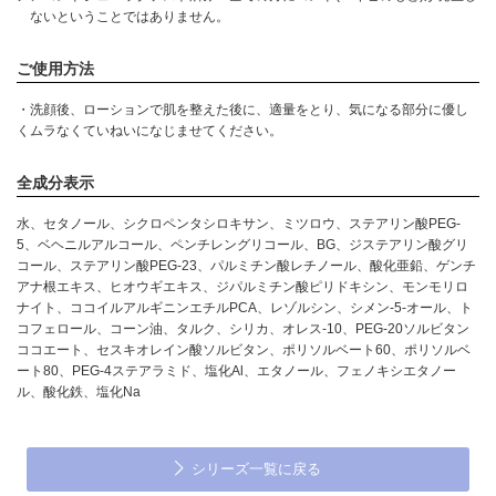
ないということではありません。
ご使用方法
・洗顔後、ローションで肌を整えた後に、適量をとり、気になる部分に優し
くムラなくていねいになじませてください。
全成分表示
水、セタノール、シクロペンタシロキサン、ミツロウ、ステアリン酸PEG-
5、ベヘニルアルコール、ペンチレングリコール、BG、ジステアリン酸グリ
コール、ステアリン酸PEG-23、パルミチン酸レチノール、酸化亜鉛、ゲンチ
アナ根エキス、ヒオウギエキス、ジパルミチン酸ピリドキシン、モンモリロ
ナイト、ココイルアルギニンエチルPCA、レゾルシン、シメン-5-オール、ト
コフェロール、コーン油、タルク、シリカ、オレス-10、PEG-20ソルビタン
ココエート、セスキオレイン酸ソルビタン、ポリソルベート60、ポリソルベ
ート80、PEG-4ステアラミド、塩化Al、エタノール、フェノキシエタノー
ル、酸化鉄、塩化Na
シリーズ一覧に戻る