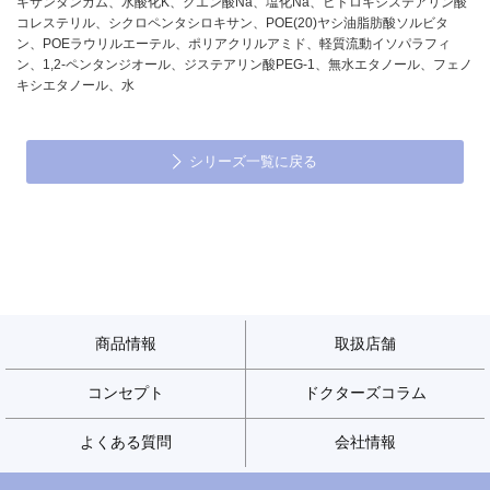
キサンタンガム、水酸化K、クエン酸Na、塩化Na、ヒドロキシステアリン酸
コレステリル、シクロペンタシロキサン、POE(20)ヤシ油脂肪酸ソルビタ
ン、POEラウリルエーテル、ポリアクリルアミド、軽質流動イソパラフィ
ン、1,2-ペンタンジオール、ジステアリン酸PEG-1、無水エタノール、フェノ
キシエタノール、水
シリーズ一覧に戻る
商品情報
取扱店舗
コンセプト
ドクターズコラム
よくある質問
会社情報