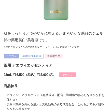
肌をしっとりとつややかに整える、まろやかな感触のジェル
※
状の薬用美白
美容液です。
※美白とはメラニンの生成を抑えて、シミ・そばかすを防ぐことです。
アエヴィ
薬用美白美容液
医薬部外品
薬用 アエヴィエッセンティア
23mL ¥16,500（税込）
¥15,000+税
150ポイント
商品特長
・ビタミンC･2-グルコシド（有効成分）配合。透明感のあるしなやかな肌を
保ちます。
・美白※効果を高める成分と美肌効果のある成分配合、なめらかでキメ細や
かな肌へ導きます。