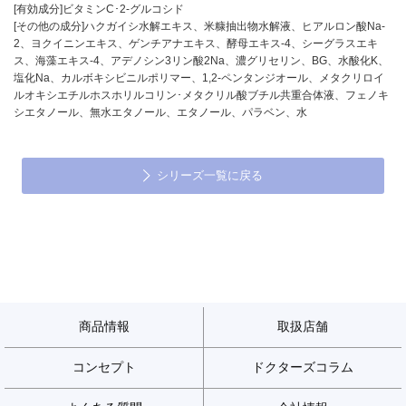
[有効成分]ビタミンC･2-グルコシド
[その他の成分]ハクガイシ水解エキス、米糠抽出物水解液、ヒアルロン酸Na-
2、ヨクイニンエキス、ゲンチアナエキス、酵母エキス-4、シーグラスエキ
ス、海藻エキス-4、アデノシン3リン酸2Na、濃グリセリン、BG、水酸化K、
塩化Na、カルボキシビニルポリマー、1,2-ペンタンジオール、メタクリロイ
ルオキシエチルホスホリルコリン･メタクリル酸ブチル共重合体液、フェノキ
シエタノール、無水エタノール、エタノール、パラベン、水
シリーズ一覧に戻る
商品情報
取扱店舗
コンセプト
ドクターズコラム